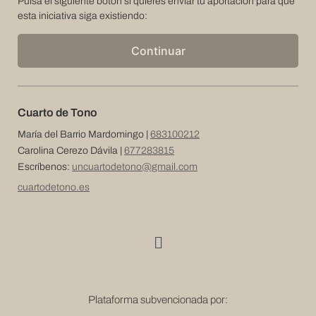
Pulsa el siguiente botón si quieres enviar tu aportación para que
Uso
esta iniciativa siga existiendo:
Vida
Por
Cuarto
Instrucciones
Continuar
de
Tono
de
Uso
Cuarto de Tono
Cartas
Por
Íntimas
María del Barrio Mardomingo |
683100212
Cuarto
Carolina Cerezo Dávila |
677283815
Por
de
Escríbenos:
uncuartodetono@gmail.com
Cuarto
Tono
de
cuartodetono.es
Tono
Cartas
Moby
Íntimas
Dick
Por
Por
Cuarto
Ciklus
de
Plataforma subvencionada por:
Ensemble
Tono