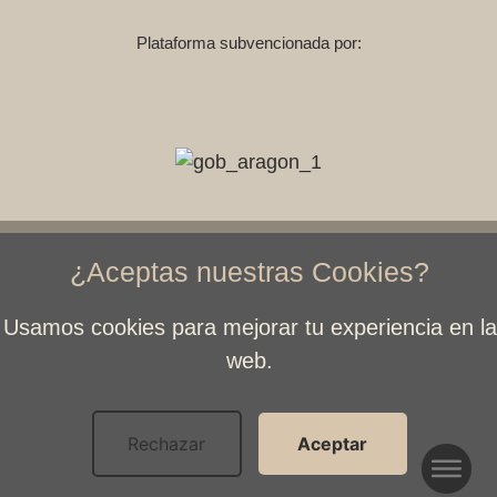
Plataforma subvencionada por:
Diseño web:
¿Aceptas nuestras Cookies?
Félix Nieto
Grabación de vídeos y edición:
Usamos cookies para mejorar tu experiencia en la
Juan Vicente Chulià
web.
Revisión y edición de vídeos:
María del Barrio
Elaboración de texto:
Rechazar
Aceptar
Carolina Cerezo