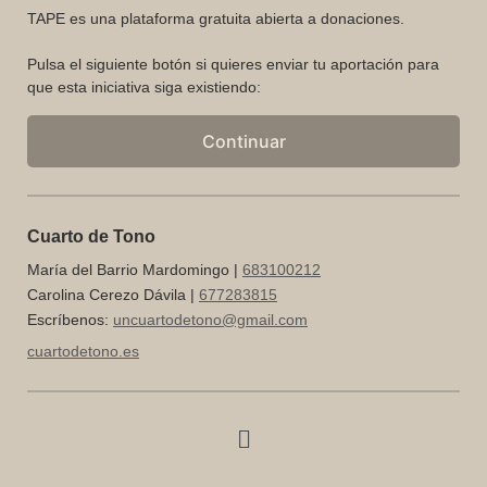
TAPE es una plataforma gratuita abierta a donaciones.
Xogos
Pulsa el siguiente botón si quieres enviar tu aportación para
Por
que esta iniciativa siga existiendo:
Pulso
Ensemble
Continuar
Cuarto de Tono
María del Barrio Mardomingo |
683100212
Carolina Cerezo Dávila |
677283815
Escríbenos:
uncuartodetono@gmail.com
cuartodetono.es